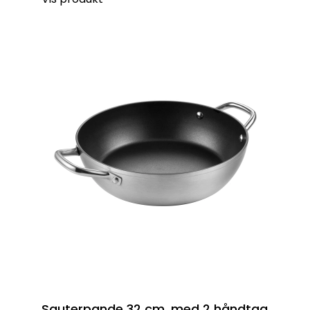
Sauterpande 32 cm. med 2 håndtag