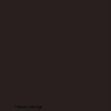
Skålsæt med 3 metal skåle, med
låg og skridsikker bund
Kokkens Køkkengrej
200300
349,00 DKK
249,00 DKK
(ekskl. moms)
Vis produkt
Tilbud
Udsolgt