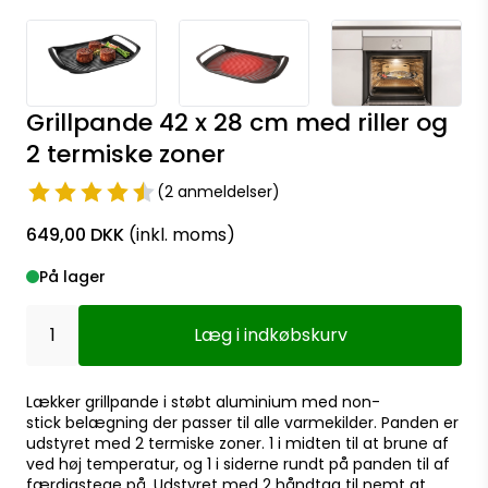
Grillpande 42 x 28 cm med riller og
2 termiske zoner
(2 anmeldelser)
649,00 DKK
(inkl. moms)
På lager
Læg i indkøbskurv
Lækker grillpande i støbt aluminium med non-
stick belægning der passer til alle varmekilder. Panden er
udstyret med 2 termiske zoner. 1 i midten til at brune af
ved høj temperatur, og 1 i siderne rundt på panden til af
færdigstege på. Udstyret med 2 håndtag til nemt at