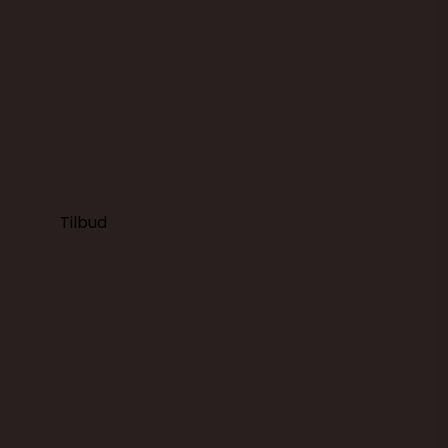
249,00 DKK
149,00 DKK
(ekskl. moms)
Vis produkt
Tilbud