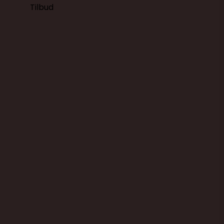
Tilbud
Opbevaringsbøtter - sæt med 7
stk. beholdere
Kokkens Køkkengrej
200331