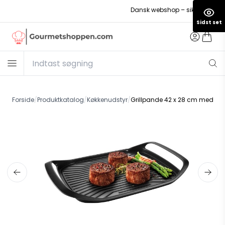
Dansk webshop – sikker betaling
Sidst set
Forside
/
Produktkatalog
/
Køkkenudstyr
/
Grillpande 42 x 28 cm med rille