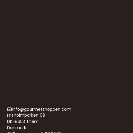
Frøkværn til at knuse Hørfrø,
Chiafrø, Sesamfrø og lignende
643581
369,00 DKK
(ekskl. moms)
Vis produkt
info@gourmetshoppen.com
Frisholmparken 69
DK-8653 Them
Danmark