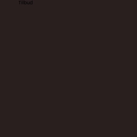
Tilbud
Opbevaringsbøtter - sæt med 7
stk. beholdere
Kokkens Køkkengrej
200331