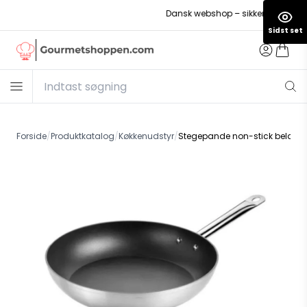
Dansk webshop – sikker betaling
Sidst set
Forside
/
Produktkatalog
/
Køkkenudstyr
/
Stegepande non-stick belægn