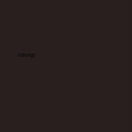
499,00 DKK
399,00 DKK
(ekskl. moms)
Vis produkt
Udsolgt