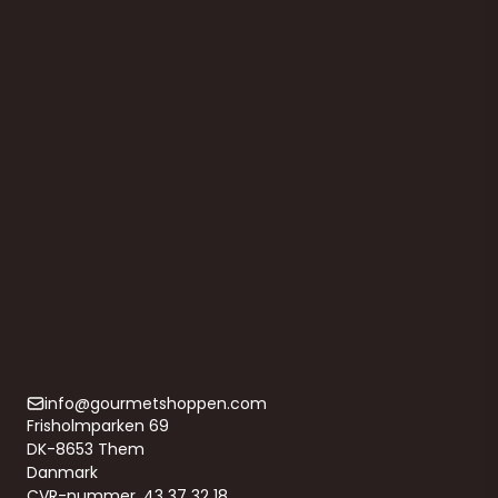
Frøkværn til at knuse Hørfrø,
Chiafrø, Sesamfrø og lignende
643581
369,00 DKK
(ekskl. moms)
Vis produkt
info@gourmetshoppen.com
Frisholmparken 69
DK-8653 Them
Danmark
CVR-nummer. 43 37 32 18