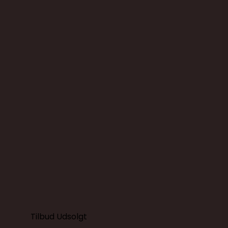
Skålsæt med 3 metal skåle, med
låg og skridsikker bund
Kokkens Køkkengrej
200300
349,00 DKK
249,00 DKK
(ekskl. moms)
Vis produkt
Tilbud
Udsolgt