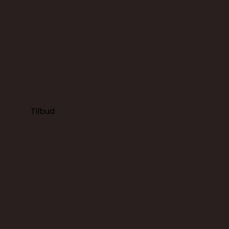
249,00 DKK
149,00 DKK
(ekskl. moms)
Vis produkt
Tilbud