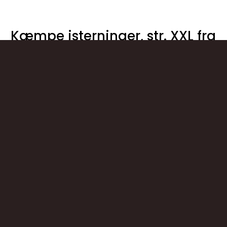
Kæmpe isterninger, str. XXL fra
Tescoma
308904