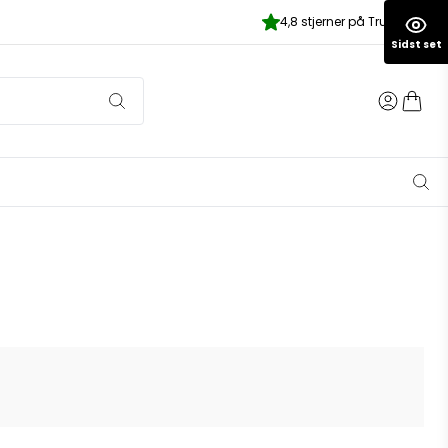
4,8 stjerner på Trustpilot
Sidst set