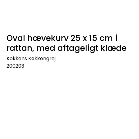
Oval hævekurv 25 x 15 cm i
rattan, med aftageligt klæde
Kokkens Køkkengrej
200203