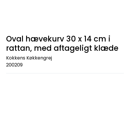
Oval hævekurv 30 x 14 cm i
rattan, med aftageligt klæde
Kokkens Køkkengrej
200209