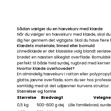
Sådan vælger du en hævekurv med klæde
Når du vælger en hævekurv med klæde, skal du tæ
dig her gennem det vigtigste. Skal du have fle
Klædets materiale, linned eller bomuld
Linnedklæde er det klassiske valg blandt seriøse
brødet en næsten silkeglat overflade. Bomuldsklæd
perfekt til både hvid surdej, rugbrød med kerne
Hvorfor klæde overhovedet?
En almindelig hævekurv i rattan eller polypropyl
glatte, jævne overflade, som du ser hos professio
samtidig med at det udjævner kurvens struktur. 
Størrelser og forme
Størrelse
Brødvægt
Velegnet
0,5 kg
500-600 g dej
Lille familiebrød, surde