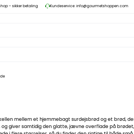
op – sikker betaling
Kundeservice: info@gourmetshoppen.com
æde
llen mellem et hjemmebagt surdejsbrød og et brød, der l
, og giver samtidig den glatte, jævne overflade på brøde
flere størrelser, så du finder den rigtige til både små 