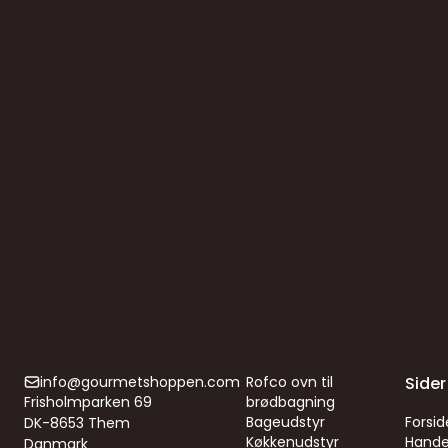
info@gourmetshoppen.com
Rofco ovn til
Sider
Frisholmparken 69
brødbagning
Bageudstyr
Forsid
DK-8653 Them
Køkkenudstyr
Hande
Danmark