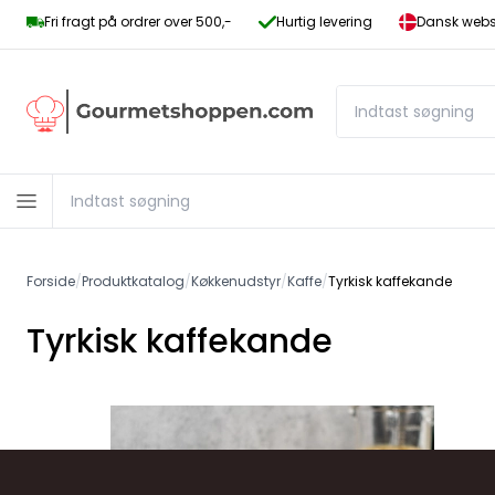
Fri fragt på ordrer over 500,-
Hurtig levering
Dansk websh
Forside
/
Produktkatalog
/
Køkkenudstyr
/
Kaffe
/
Tyrkisk kaffekande
Tyrkisk kaffekande