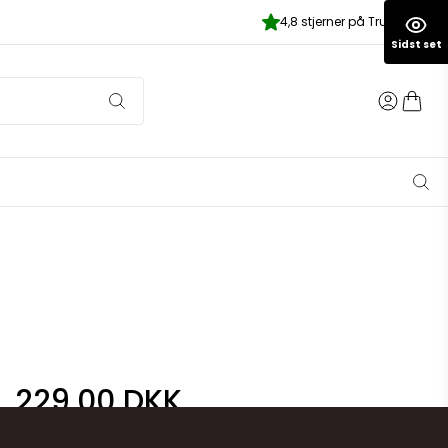
4,8 stjerner på Trustpilot
Sidst set
229,00 DKK
(ekskl. moms)