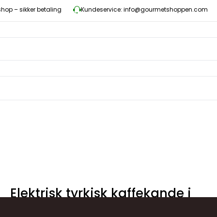
op – sikker betaling
Kundeservice: info@gourmetshoppen.com
Elektrisk tyrkisk kaffekande i
rustfrit stål fra Termomax