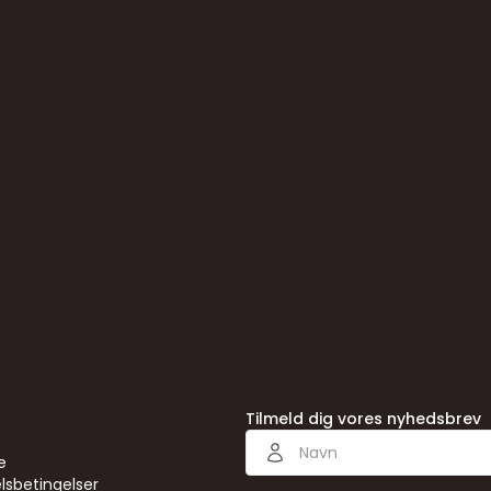
1006219
Tilmeld dig vores nyhedsbrev
e
lsbetingelser