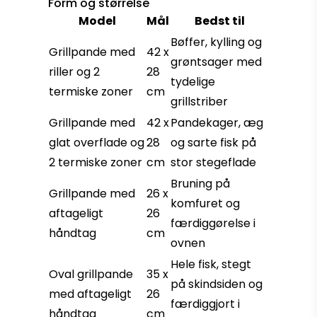
Form og størrelse
Model
Mål
Bedst til
Bøffer, kylling og
Grillpande med
42 x
grøntsager med
riller og 2
28
tydelige
termiske zoner
cm
grillstriber
Grillpande med
42 x
Pandekager, æg
glat overflade og
28
og sarte fisk på
2 termiske zoner
cm
stor stegeflade
Bruning på
Grillpande med
26 x
komfuret og
aftageligt
26
færdiggørelse i
håndtag
cm
ovnen
Hele fisk, stegt
Oval grillpande
35 x
på skindsiden og
med aftageligt
26
færdiggjort i
håndtag
cm