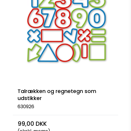
Talrækken og regnetegn som
udstikker
630926
99,00 DKK