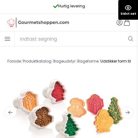
Dansk webshop – sikker betaling
Sidst set
Forside
/
Produktkatalog
/
Bageudstyr
/
Bageforme
/
Udstikker form til s