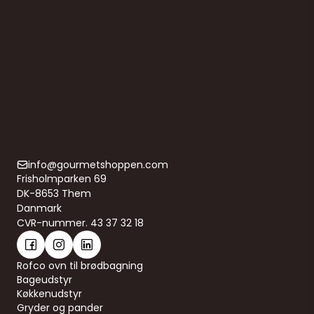
Tylle sæt med 21 forskellige tyller
630496
174,00 DKK
(ekskl. moms)
Vis produkt
info@gourmetshoppen.com
Frisholmparken 69
DK-8653 Them
Danmark
CVR-nummer. 43 37 32 18
Rofco ovn til brødbagning
Bageudstyr
Køkkenudstyr
Gryder og pander