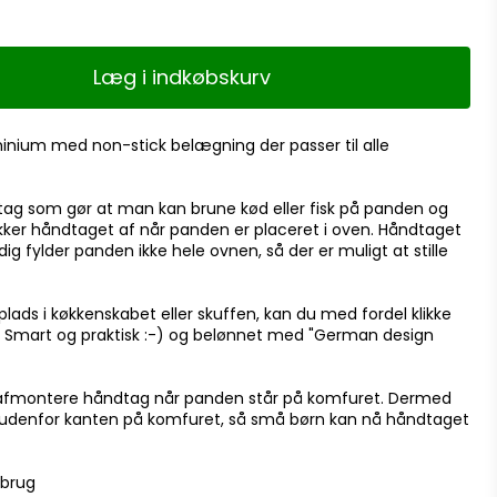
Læg i indkøbskurv
inium med non-stick belægning der passer til alle
ag som gør at man kan brune kød eller fisk på panden og
kker håndtaget af når panden er placeret i oven. Håndtaget
ig fylder panden ikke hele ovnen, så der er muligt at stille
ads i køkkenskabet eller skuffen, kan du med fordel klikke
s. Smart og praktisk :-) og belønnet med "German design
afmontere håndtag når panden står på komfuret. Dermed
 udenfor kanten på komfuret, så små børn kan nå håndtaget
 brug