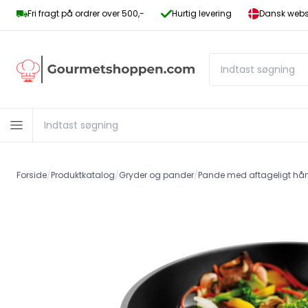
Fri fragt på ordrer over 500,-
Hurtig levering
Dansk websh
Forside
/
Produktkatalog
/
Gryder og pander
/
Pande med aftageligt hå