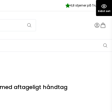
4,8 stjerner på Trustpilot
Sidst set
med aftageligt håndtag