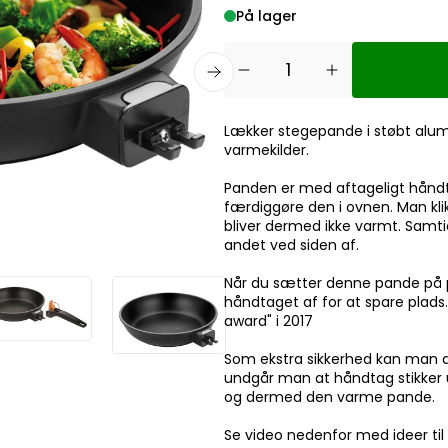
På lager
Lækker stegepande i støbt alum
varmekilder.
Panden er med aftageligt håndt
færdiggøre den i ovnen. Man kli
bliver dermed ikke varmt. Samtid
andet ved siden af.
Når du sætter denne pande på pl
håndtaget af for at spare plad
award" i 2017
Som ekstra sikkerhed kan man 
undgår man at håndtag stikker
og dermed den varme pande.
Se video nedenfor med ideer til