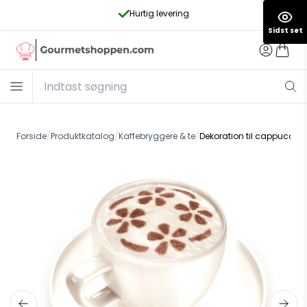
Hurtig levering
Sidst set
Forside
/
Produktkatalog
/
Kaffebryggere & te
/
Dekoration til cappuccin