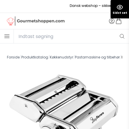
Dansk webshop – sikker betaling
Sidst set
Forside
/
Produktkatalog
/
Køkkenudstyr
/
Pastamaskine og tilbehør
/
Ital