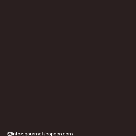
Ravioli jern med 4 faconner
630049
114,00 DKK
(ekskl. moms)
Vis produkt
info@gourmetshoppen.com