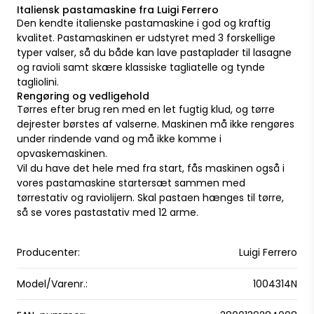
Italiensk pastamaskine fra Luigi Ferrero
Den kendte italienske pastamaskine i god og kraftig
kvalitet. Pastamaskinen er udstyret med 3 forskellige
typer valser, så du både kan lave pastaplader til lasagne
og ravioli samt skære klassiske tagliatelle og tynde
tagliolini.
Rengøring og vedligehold
Tørres efter brug ren med en let fugtig klud, og tørre
dejrester børstes af valserne. Maskinen må ikke rengøres
under rindende vand og må ikke komme i
opvaskemaskinen.
Vil du have det hele med fra start, fås maskinen også i
vores
pastamaskine startersæt
sammen med
tørrestativ og raviolijern. Skal pastaen hænges til tørre,
så se vores
pastastativ med 12 arme
.
Producenter:
Luigi Ferrero
Model/Varenr.:
1004314N