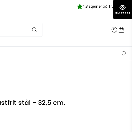
4,8 stjerner på Trustpilot
Sidst set
stfrit stål - 32,5 cm.