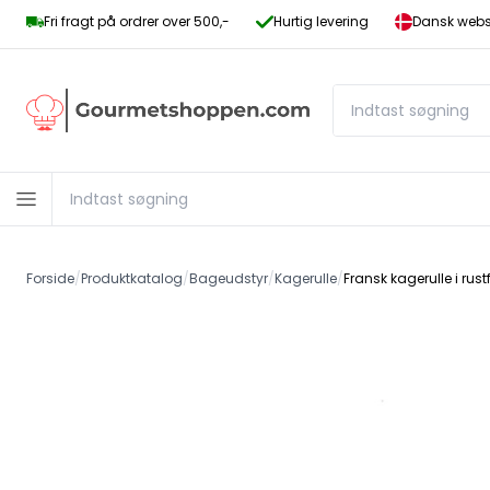
Fri fragt på ordrer over 500,-
Hurtig levering
Dansk websh
Forside
/
Produktkatalog
/
Bageudstyr
/
Kagerulle
/
Fransk kagerulle i rustf