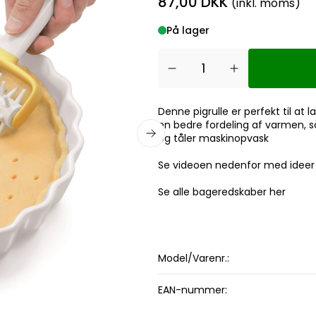
87,00 DKK
(inkl. moms)
På lager
Denne pigrulle er perfekt til at
en bedre fordeling af varmen, så
og tåler maskinopvask
Se videoen nedenfor med ideer
Se alle bageredskaber her
Model/Varenr.:
EAN-nummer: