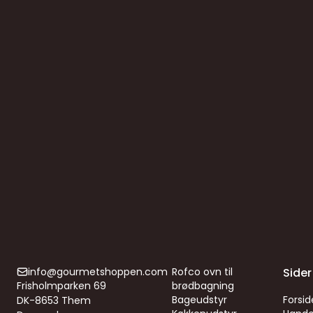
info@gourmetshoppen.com
Rofco ovn til
Sider
Frisholmparken 69
brødbagning
Bageudstyr
Forsid
DK-8653 Them