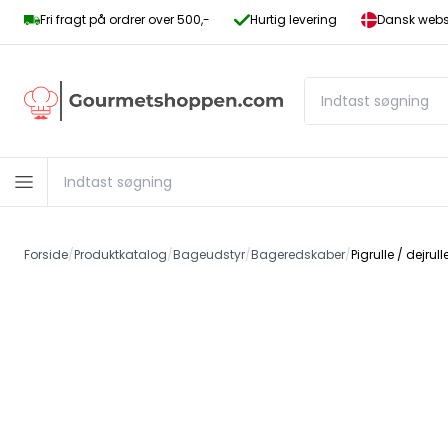
Fri fragt på ordrer over 500,-
Hurtig levering
Dansk websh
Forside
/
Produktkatalog
/
Bageudstyr
/
Bageredskaber
/
Pigrulle / dejru