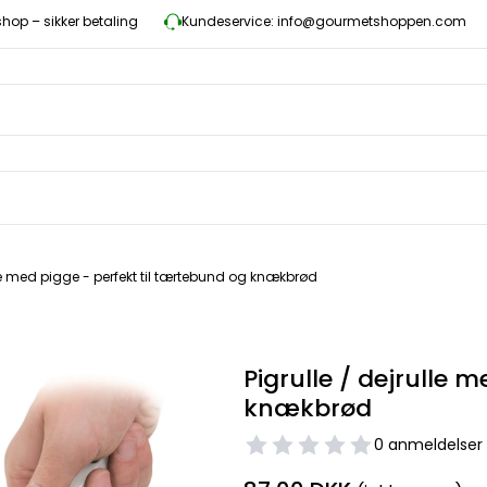
op – sikker betaling
Kundeservice: info@gourmetshoppen.com
lle med pigge - perfekt til tærtebund og knækbrød
Pigrulle / dejrulle 
knækbrød
0 anmeldelser