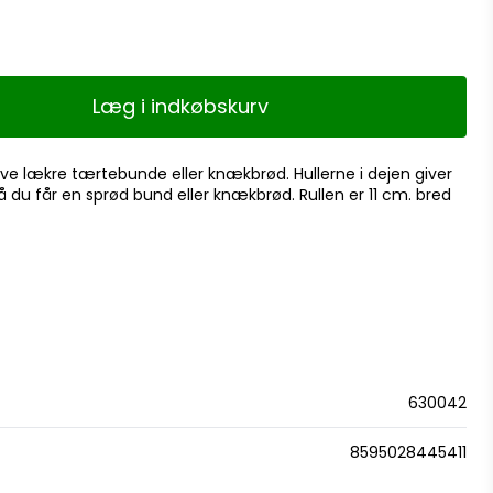
Læg i indkøbskurv
 lave lækre tærtebunde eller knækbrød. Hullerne i dejen giver
 du får en sprød bund eller knækbrød. Rullen er 11 cm. bred
630042
8595028445411