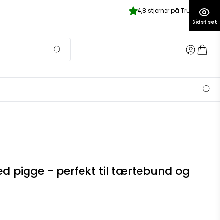
4,8 stjerner på Trustpilot
Sidst set
med pigge - perfekt til tærtebund og