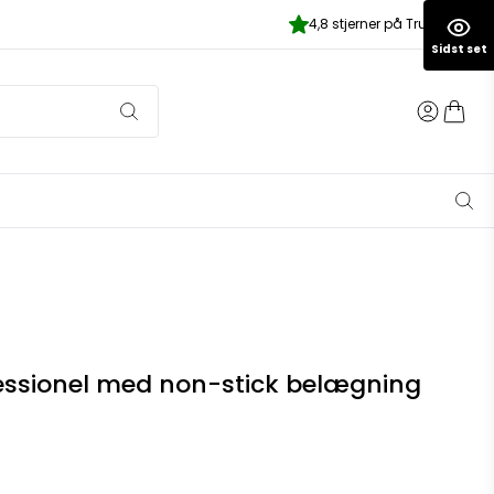
4,8 stjerner på Trustpilot
Sidst set
ssionel med non-stick belægning