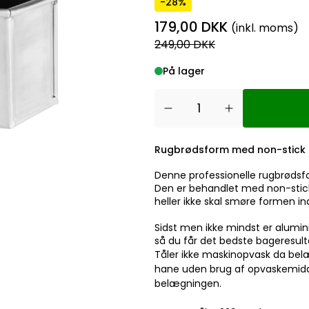
-28%
179,00 DKK
(inkl. moms)
249,00 DKK
På lager
Rugbrødsform med non-stick 
Denne professionelle rugbrødsfo
Den er behandlet med non-stick
heller ikke skal smøre formen i
Sidst men ikke mindst er alumin
så du får det bedste bageresultat
Tåler ikke maskinopvask da bel
hane uden brug af opvaskemidde
belægningen.