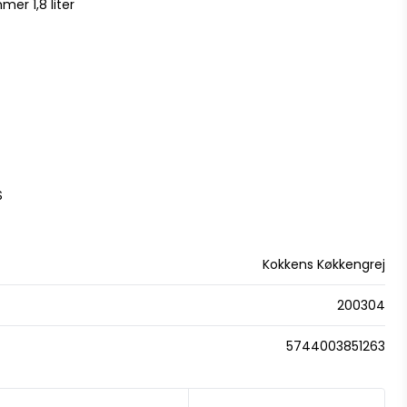
er 1,8 liter
S
Kokkens Køkkengrej
200304
5744003851263