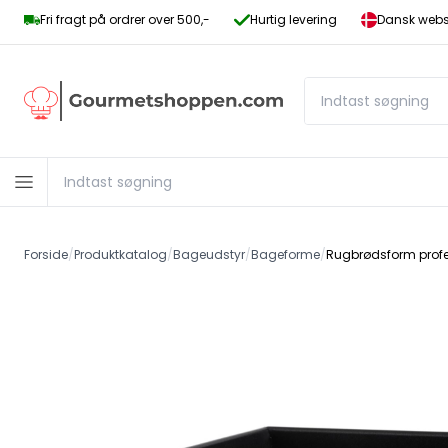
Fri fragt på ordrer over 500,-
Hurtig levering
Dansk websh
Forside
/
Produktkatalog
/
Bageudstyr
/
Bageforme
/
Rugbrødsform profe