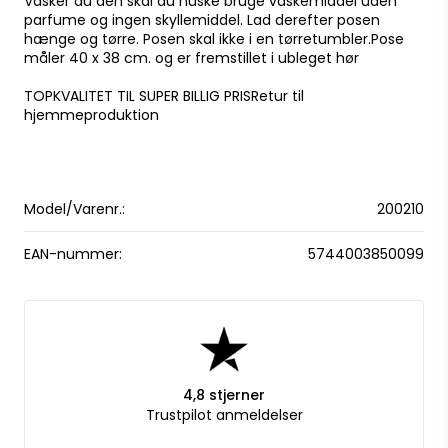
Vasker du den skal du huske bruge vaskemiddel uden
parfume og ingen skyllemiddel. Lad derefter posen
hænge og tørre. Posen skal ikke i en tørretumbler.Pose
måler 40 x 38 cm. og er fremstillet i ubleget hør
TOPKVALITET TIL SUPER BILLIG PRIS
Retur til
hjemmeproduktion
Model/Varenr.:
200210
EAN-nummer:
5744003850099
4,8 stjerner
Trustpilot anmeldelser