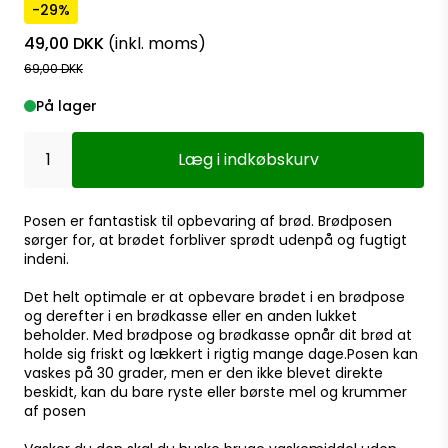
-29%
49,00 DKK
(inkl. moms)
69,00 DKK
På lager
Læg i indkøbskurv
Posen er fantastisk til opbevaring af brød. Brødposen
sørger for, at brødet forbliver sprødt udenpå og fugtigt
indeni.
Det helt optimale er at opbevare brødet i en brødpose
og derefter i en brødkasse eller en anden lukket
beholder. Med brødpose og brødkasse opnår dit brød at
holde sig friskt og lækkert i rigtig mange dage.Posen kan
vaskes på 30 grader, men er den ikke blevet direkte
beskidt, kan du bare ryste eller børste mel og krummer
af posen