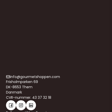
Kogeposer suppevisk, grøntsager,
krydderurter fra Tescoma, 2 stk.
420667
69,00 DKK
(ekskl. moms)
Vis produkt
info@gourmetshoppen.com
Frisholmparken 69
DK-8653 Them
Danmark
CVR-nummer. 43 37 32 18