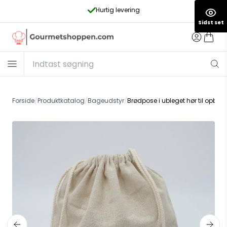
Hurtig levering
Sidst set
Forside
/
Produktkatalog
/
Bageudstyr
/
Brødpose i ubleget hør til opbev