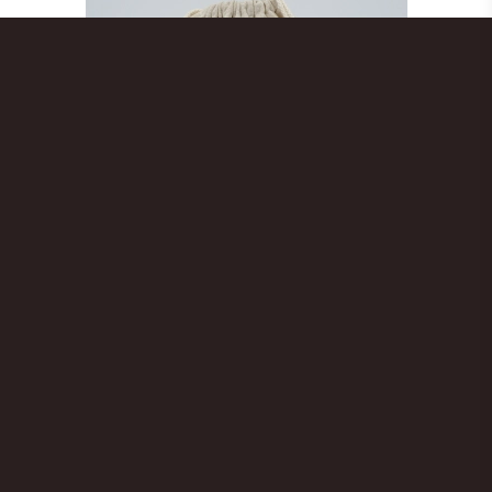
Brødpose i ubleget hør til
opbevaring af flutes
200226
69,00 DKK